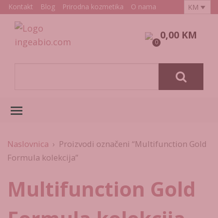
Skip
Kontakt
Blog
Prirodna kozmetika
O nama
KM
to
0,00
KM
content
0
Toggle main menu visibility
Naslovnica
› Proizvodi označeni “Multifunction Gold
Formula kolekcija”
Multifunction Gold