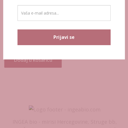
Uljni serum 10 ml e
Prijavi se
25,00
KM
Dodaj u košaricu
INGEA bio - mirisi Hercegovine, Struge bb,